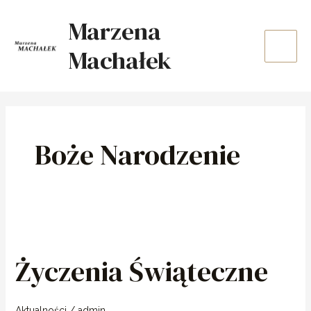
Skip
Main
Marzena
to
Men
content
Machałek
Boże Narodzenie
Życzenia
Świąteczne
Życzenia Świąteczne
Aktualności
/
admin