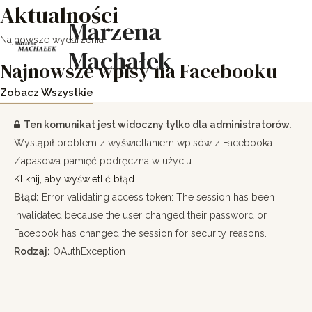
Aktualności
Skip
Main
Marzena
to
Men
Najnowsze wydarzenia
content
Machałek
Najnowsze wpisy na Facebooku
Zobacz Wszystkie
Ten komunikat jest widoczny tylko dla administratorów.
Wystąpił problem z wyświetlaniem wpisów z Facebooka.
Zapasowa pamięć podręczna w użyciu.
Kliknij, aby wyświetlić błąd
Błąd:
Error validating access token: The session has been
invalidated because the user changed their password or
Facebook has changed the session for security reasons.
Rodzaj:
OAuthException