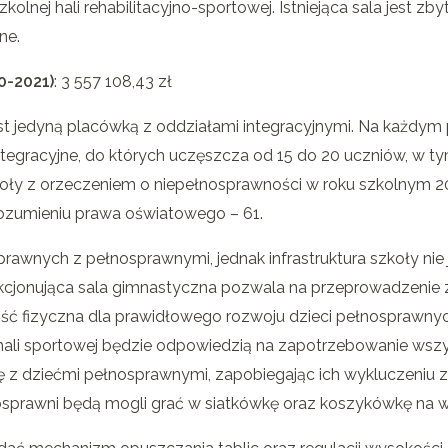
lnej hali rehabilitacyjno-sportowej. Istniejąca sala jest zb
ne.
0-2021)
: 3 557 108,43 zł
est jedyną placówką z oddziałami integracyjnymi. Na każdym
integracyjne, do których uczęszcza od 15 do 20 uczniów, w t
oły z orzeczeniem o niepełnosprawności w roku szkolnym 2
rozumieniu prawa oświatowego – 61.
sprawnych z pełnosprawnymi, jednak infrastruktura szkoły nie 
nkcjonująca sala gimnastyczna pozwala na przeprowadzenie
ość fizyczna dla prawidłowego rozwoju dzieci pełnosprawnyc
ali sportowej będzie odpowiedzią na zapotrzebowanie wszy
ę z dziećmi pełnosprawnymi, zapobiegając ich wykluczeniu 
sprawni będą mogli grać w siatkówkę oraz koszykówkę na w