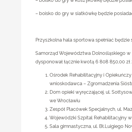
– boisko do gry w koszykówkę będzie posia
– boisko do gry w siatkówkę będzie posiadać
Przyszkolna hala sportowa spełniać będzie 
Samorząd Województwa Dolnośląskiego w 202
dysponował łącznie kwotą 6 808 850,00 zł
Ośrodek Rehabilitacyjny i Opiekuńczy 
wnioskodawca – Zgromadzenia Sióstr 
Dom opieki wyręczającej, ul. Sołtyso
we Wrocławiu
Zespół Placówek Specjalnych, ul. Ma
Wojewódzki Szpital Rehabilitacyjny w
Sala gimnastyczna, ul. Bł.Luigiego N