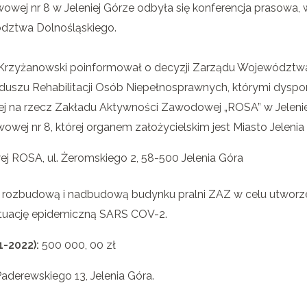
wowej nr 8 w Jeleniej Górze odbyła się konferencja prasowa,
dztwa Dolnośląskiego.
 Krzyżanowski poinformował o decyzji Zarządu Województwa
szu Rehabilitacji Osób Niepełnosprawnych, którymi dys
ckiej na rzecz Zakładu Aktywności Zawodowej „ROSA” w Jeleni
owej nr 8, której organem założycielskim jest Miasto Jelenia
j ROSA, ul. Żeromskiego 2, 58-500 Jelenia Góra
ozbudową i nadbudową budynku pralni ZAZ w celu utworzeni
ytuację epidemiczną SARS COV-2.
1-2022):
500 000, 00 zł
aderewskiego 13, Jelenia Góra.