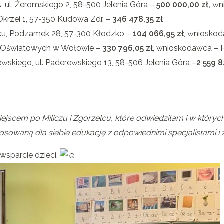
ul. Żeromskiego 2, 58-500 Jelenia Góra –
500 000,00 zł,
wni
krzei 1, 57-350 Kudowa Zdr. –
346 478,35 zł
, Podzamek 28, 57-300 Kłodzko –
104 066,95 zł
, wnioskod
k Oświatowych w Wołowie –
330 796,05 zł
, wnioskodawca – 
wskiego, ul. Paderewskiego 13, 58-506 Jelenia Góra –
2 559 
iejscem po Miliczu i Zgorzelcu, które odwiedziłam i w któryc
stosowaną dla siebie edukację z odpowiednimi specjalistami 
 wsparcie dzieci.