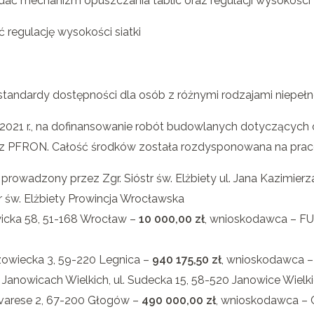
dać mechanizm opuszczania tablic oraz regulacji wysokości
 regulację wysokości siatki
standardy dostępności dla osób z różnymi rodzajami niepeł
1 r., na dofinansowanie robót budowlanych dotyczących obi
 z PFRON. Całość środków została rozdysponowana na prac
prowadzony przez Zgr. Sióstr św. Elżbiety ul. Jana Kazimierz
św. Elżbiety Prowincja Wrocławska
wicka 58, 51-168 Wrocław –
10 000,00 zł
, wnioskodawca – F
zowiecka 3, 59-220 Legnica –
940 175,50 zł
, wnioskodawca –
 Janowicach Wielkich, ul. Sudecka 15, 58-520 Janowice Wielk
ovarese 2, 67-200 Głogów –
490 000,00 zł
, wnioskodawca – 