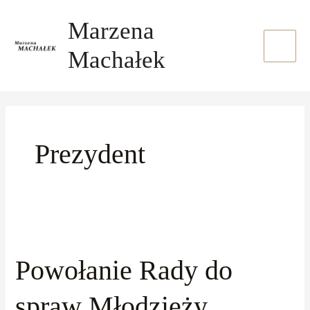
Skip
Main
Marzena
to
Menu
content
Machałek
Prezydent
Powołanie
Rady
Powołanie Rady do
do
spraw
spraw Młodzieży
Młodzieży