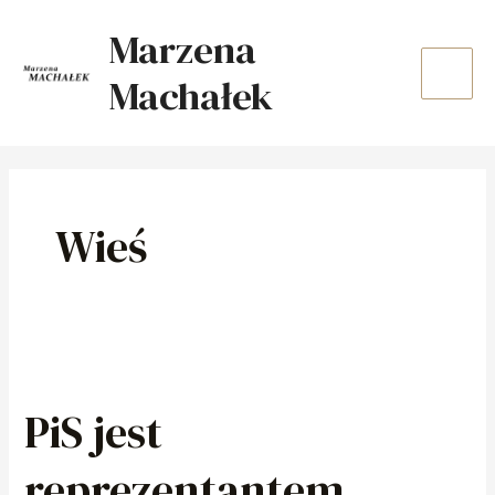
Skip
Main
Marzena
to
Men
content
Machałek
Wieś
PiS
jest
PiS jest
reprezentantem
polskiej
reprezentantem
wsi