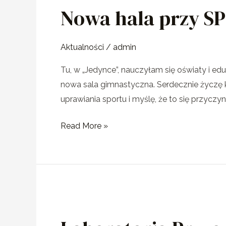
Nowa hala przy SP
przy
SP
nr
Aktualności
/
admin
1
Tu, w „Jedynce”, nauczyłam się oświaty i ed
w
nowa sala gimnastyczna. Serdecznie życzę k
Kamiennej
uprawiania sportu i myślę, że to się przyczy
Górze
Read More »
Laboratoria
Przyszłości