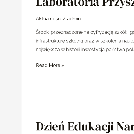
Laboratoria Przysz
Aktualności
/
admin
Środki przeznaczone na cyfryzację szkół i 
infrastrukturę szkolną oraz w szkolenia naucz
największa w historii inwestycja państwa p
Read More »
Dzień
Edukacji
Dzień Edukacji Na
Narodowej