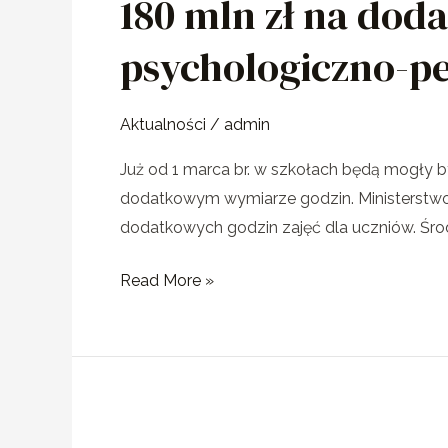
180 mln zł na dod
zł
na
psychologiczno-p
dodatkowe
zajęcia
z
Aktualności
/
admin
zakresu
Już od 1 marca br. w szkołach będą mogły 
pomocy
dodatkowym wymiarze godzin. Ministerstwo E
psychologiczno-
dodatkowych godzin zajęć dla uczniów. Śro
pedagogicznej
Read More »
Nowa
hala