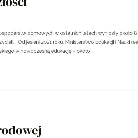
łości
gospodarstw domowych w ostatnich latach wyniosły około 8 
ycieli. Od jesieni 2021 roku, Ministerstwo Edukacji i Nauki re
olskiego w nowoczesną edukację – około
rodowej