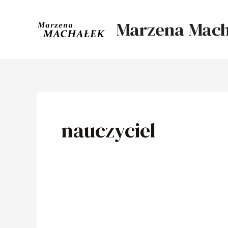
Skip
to
Marzena Mach
content
nauczyciel
180
mln